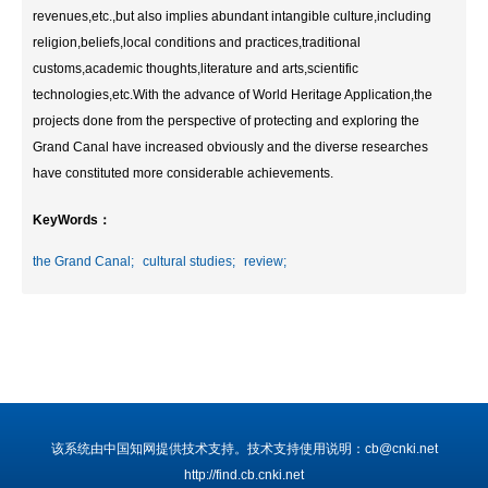
revenues,etc.,but also implies abundant intangible culture,including
religion,beliefs,local conditions and practices,traditional
customs,academic thoughts,literature and arts,scientific
technologies,etc.With the advance of World Heritage Application,the
projects done from the perspective of protecting and exploring the
Grand Canal have increased obviously and the diverse researches
have constituted more considerable achievements.
KeyWords：
the Grand Canal;
cultural studies;
review;
该系统由中国知网提供技术支持。技术支持使用说明：cb@cnki.net
http://find.cb.cnki.net